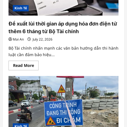
gần
5
Kinh Tế
tỷ
mỗi
ngày
từ
Đề xuất lùi thời gian áp dụng hóa đơn điện tử
cho
vay,
thêm 6 tháng từ Bộ Tài chính
đầu
tư
Mai An
July 22, 2026
Bộ Tài chính nhấn mạnh các văn bản hướng dẫn thi hành
luật cần đảm bảo hiệu...
Read
Read More
more
about
Đề
xuất
lùi
thời
gian
áp
dụng
hóa
đơn
điện
tử
thêm
6
Kinh Tế