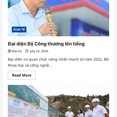
né
khu
vực
chiến
sự
Trung
Đông
Kinh Tế
Đại diện Bộ Công thương lên tiếng
Mai An
July 24, 2026
Đại diện cơ quan chức năng nhấn mạnh từ năm 2022, Bộ
Khoa học và công nghệ...
Read
Read More
more
about
Đại
diện
Bộ
Công
thương
lên
tiếng