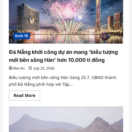
tích
lịch
sử
thành
động
lực
tăng
trưởng
mới
Kinh Tế
của
Điện
Biên
Đà Nẵng khởi công dự án mang ‘biểu tượng
mới bên sông Hàn’ hơn 10.000 tỉ đồng
Mai An
July 25, 2026
Biểu tượng mới bên sông Hàn Sáng 25.7, UBND thành
phố Đà Nẵng phối hợp với Tập...
Read
Read More
more
about
Đà
Nẵng
khởi
công
dự
án