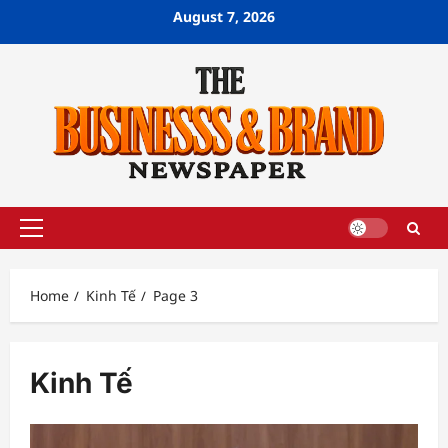
Skip
August 7, 2026
to
content
Primary
Menu
Home
Kinh Tế
Page 3
Kinh Tế