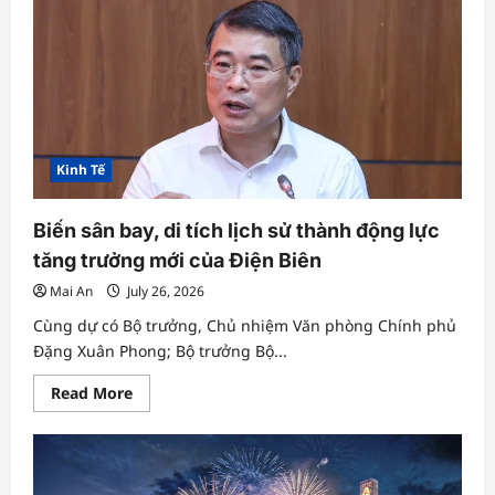
Kinh Tế
Biến sân bay, di tích lịch sử thành động lực
tăng trưởng mới của Điện Biên
Mai An
July 26, 2026
Cùng dự có Bộ trưởng, Chủ nhiệm Văn phòng Chính phủ
Đặng Xuân Phong; Bộ trưởng Bộ...
Read
Read More
more
about
Biến
sân
bay,
di