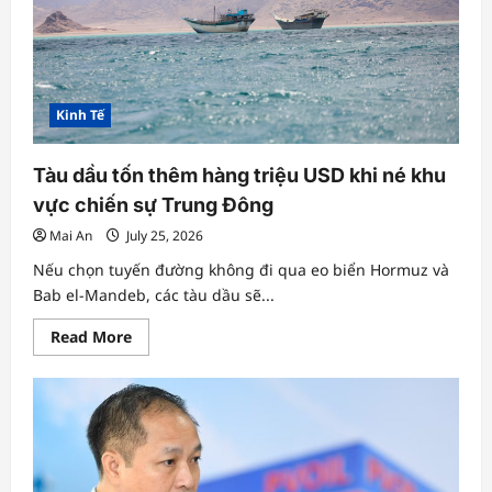
mang
‘biểu
tượng
mới
bên
sông
Hàn’
hơn
Kinh Tế
10.000
tỉ
đồng
Tàu dầu tốn thêm hàng triệu USD khi né khu
vực chiến sự Trung Đông
Mai An
July 25, 2026
Nếu chọn tuyến đường không đi qua eo biển Hormuz và
Bab el-Mandeb, các tàu dầu sẽ...
Read
Read More
more
about
Tàu
dầu
tốn
thêm
hàng
triệu
USD
khi