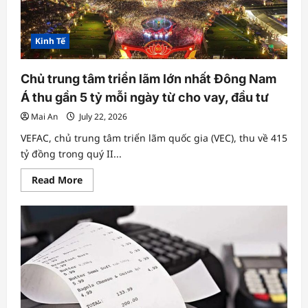
thế
nào?
Kinh Tế
Chủ trung tâm triển lãm lớn nhất Đông Nam
Á thu gần 5 tỷ mỗi ngày từ cho vay, đầu tư
Mai An
July 22, 2026
VEFAC, chủ trung tâm triển lãm quốc gia (VEC), thu về 415
tỷ đồng trong quý II...
Read
Read More
more
about
Chủ
trung
tâm
triển
lãm
lớn
nhất
Đông
Nam
Á
thu