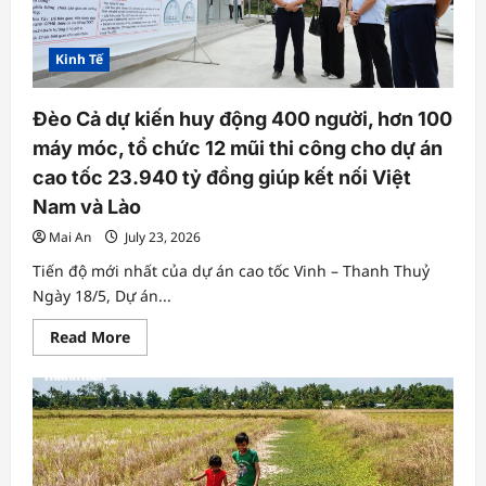
Kinh Tế
Đèo Cả dự kiến huy động 400 người, hơn 100
máy móc, tổ chức 12 mũi thi công cho dự án
cao tốc 23.940 tỷ đồng giúp kết nối Việt
Nam và Lào
Mai An
July 23, 2026
Tiến độ mới nhất của dự án cao tốc Vinh – Thanh Thuỷ
Ngày 18/5, Dự án...
Read
Read More
more
about
Đèo
Cả
dự
kiến
huy
động
400