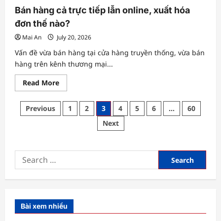
Bán hàng cả trực tiếp lẫn online, xuất hóa
đơn thế nào?
Mai An
July 20, 2026
Vấn đề vừa bán hàng tại cửa hàng truyền thống, vừa bán
hàng trên kênh thương mại...
Read
Read More
more
about
Bán
Posts
Previous
1
2
3
4
5
6
…
60
hàng
cả
pagination
Next
trực
tiếp
lẫn
online,
xuất
Search
hóa
đơn
for:
thế
nào?
Bài xem nhiều