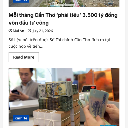
tháng
từ
Bộ
Tài
Mỗi tháng Cần Thơ ‘phải tiêu’ 3.500 tỷ đồng
chính
vốn đầu tư công
Mai An
July 21, 2026
Số liệu nói trên được Sở Tài chính Cần Thơ đưa ra tại
cuộc họp về tiến...
Read
Read More
more
about
Mỗi
tháng
Cần
Thơ
‘phải
tiêu’
3.500
tỷ
đồng
vốn
đầu
tư
công
Kinh Tế