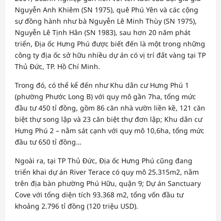
Nguyễn Anh Khiêm (SN 1975), quê Phú Yên và các cộng
sự đồng hành như bà Nguyễn Lê Minh Thùy (SN 1975),
Nguyễn Lê Tịnh Hân (SN 1983), sau hơn 20 năm phát
triển, Địa ốc Hưng Phú được biết đến là một trong những
công ty địa ốc sở hữu nhiều dự án có vị trí đất vàng tại TP
Thủ Đức, TP. Hồ Chí Minh.
Trong đó, có thể kể đến như Khu dân cư Hưng Phú 1
(phường Phước Long B) với quy mô gần 7ha, tổng mức
đầu tư 450 tỉ đồng, gồm 86 căn nhà vườn liền kề, 121 căn
biệt thự song lập và 23 căn biệt thự đơn lập; Khu dân cư
Hưng Phú 2 – nằm sát cạnh với quy mô 10,6ha, tổng mức
đầu tư 650 tỉ đồng…
Ngoài ra, tại TP Thủ Đức, Địa ốc Hưng Phú cũng đang
triển khai dự án River Terace có quy mô 25.315m2, nằm
trên địa bàn phường Phú Hữu, quận 9; Dự án Sanctuary
Cove với tổng diện tích 93.368 m2, tổng vốn đầu tư
khoảng 2.796 tỉ đồng (120 triệu USD).