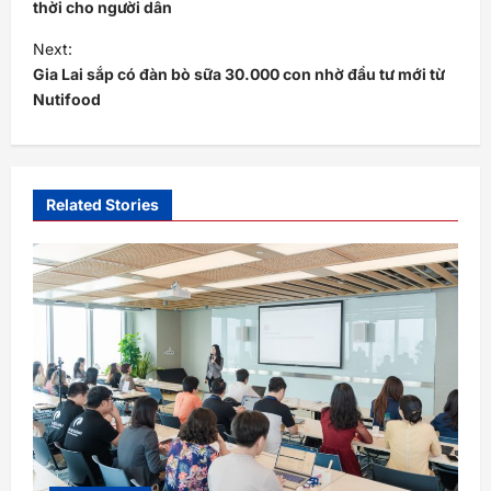
s
thời cho người dân
t
Next:
Gia Lai sắp có đàn bò sữa 30.000 con nhờ đầu tư mới từ
n
Nutifood
a
v
i
Related Stories
g
a
t
i
o
n