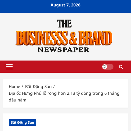
Skip
August 7, 2026
to
content
Primary
Menu
Home
Bất Động Sản
Địa ốc Hưng Phú lỗ ròng hơn 2,13 tỷ đồng trong 6 tháng
đầu năm
Bất Động Sản