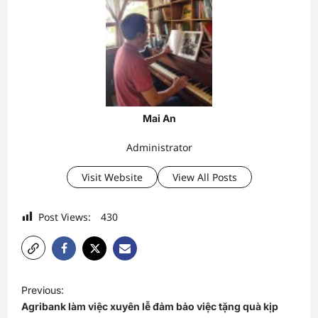
Mai An
Administrator
Visit Website
View All Posts
Post Views:
430
P
Previous:
o
Agribank làm việc xuyên lễ đảm bảo việc tặng quà kịp