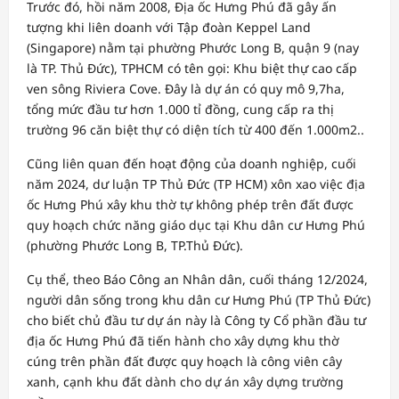
Trước đó, hồi năm 2008, Địa ốc Hưng Phú đã gây ấn
tượng khi liên doanh với Tập đoàn Keppel Land
(Singapore) nằm tại phường Phước Long B, quận 9 (nay
là TP. Thủ Đức), TPHCM có tên gọi: Khu biệt thự cao cấp
ven sông Riviera Cove. Đây là dự án có quy mô 9,7ha,
tổng mức đầu tư hơn 1.000 tỉ đồng, cung cấp ra thị
trường 96 căn biệt thự có diện tích từ 400 đến 1.000m2..
Cũng liên quan đến hoạt động của doanh nghiệp, cuối
năm 2024, dư luận TP Thủ Đức (TP HCM) xôn xao việc địa
ốc Hưng Phú xây khu thờ tự không phép trên đất được
quy hoạch chức năng giáo dục tại Khu dân cư Hưng Phú
(phường Phước Long B, TP.Thủ Đức).
Cụ thể, theo Báo Công an Nhân dân, cuối tháng 12/2024,
người dân sống trong khu dân cư Hưng Phú (TP Thủ Đức)
cho biết chủ đầu tư dự án này là Công ty Cổ phần đầu tư
địa ốc Hưng Phú đã tiến hành cho xây dựng khu thờ
cúng trên phần đất được quy hoạch là công viên cây
xanh, cạnh khu đất dành cho dự án xây dựng trường