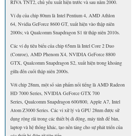
RIVA TNT2, chủ yếu xuất hiện trước và sau năm 2000.
Ví dụ của chip 80nm là Intel Pentium 4, AMD Athlon
64, Nvidia GeForce 8600 GT, xuất hiện vào thập niên
2000s; và Qualcomm Snapdragon S1 từ thập niên 2010s.
Các ví dụ tiêu biểu của chip 65nm là Intel Core 2 Duo
(Conroe), AMD Phenom X4, NVIDIA GeForce 8800
GTX, Qualcomm Snapdragon S2, xuất hiện trong khoảng
giữa đến cuối thập niên 2000s.
Với chip 28nm, một số sản phẩm nổi tiếng là AMD Radeon
HD 7000 Series, NVIDIA GeForce GTX 700
Series, Qualcomm Snapdragon 600/800, Apple A7, Intel
Atom Z3000 Series. Các vi xử lý và GPU 28nm được sử
dụng rộng rãi trong các thiết bị di động, máy tính để bàn,
laptop và hệ thống khác, tạo nền tảng cho sự phát triển của
các thiết bị điện tử tiên tiến.