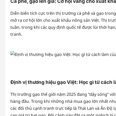
Cà phê, gạo lên giá: Cơ hội vàng cho xuất kh
Diễn biến tích cực trên thị trường cà phê và gạo tron
mở ra cơ hội lớn cho xuất khẩu nông sản Việt. Thị trư
tuần, trong khi các quy định quốc tế được lùi thời hạ
tranh.
Định vị thương hiệu gạo Việt: Học gì từ cách
Thị trường gạo thế giới năm 2025 đang “dậy sóng” vớ
hàng đầu. Trong khi những nhà mua gạo lớn nhất như Ph
các đối thủ cạnh tranh trực tiếp là Thái Lan và Ấn Độ
cao giá trị hạt gạo. Bối cảnh này đặt ra một nghịch 