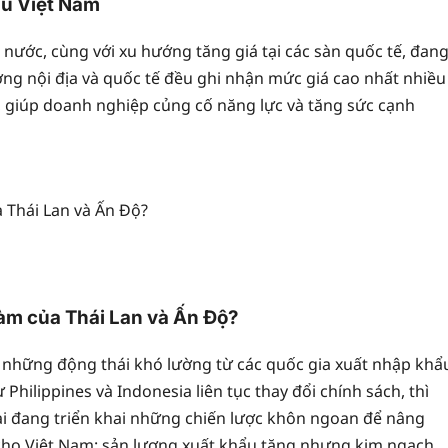
ẩu Việt Nam
g nước, cùng với xu hướng tăng giá tại các sàn quốc tế, đan
ờng nội địa và quốc tế đều ghi nhận mức giá cao nhất nhiều
n, giúp doanh nghiệp củng cố năng lực và tăng sức cạnh
 làm của Thái Lan và Ấn Độ?
i những động thái khó lường từ các quốc gia xuất nhập khẩ
ilippines và Indonesia liên tục thay đổi chính sách, thì
 lại đang triển khai những chiến lược khôn ngoan để nâng
lý cho Việt Nam: sản lượng xuất khẩu tăng nhưng kim ngạch