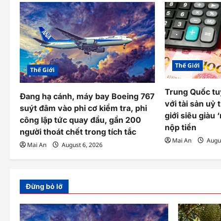
v
i
g
a
Thế Giới
Thế Giới
t
i
Trung Quốc tu
Đang hạ cánh, máy bay Boeing 767
với tài sản uỷ 
suýt đâm vào phi cơ kiểm tra, phi
o
giới siêu giàu
công lập tức quay đầu, gần 200
n
nộp tiền
người thoát chết trong tích tắc
Mai An
Augus
Mai An
August 6, 2026
Đừng bỏ lỡ