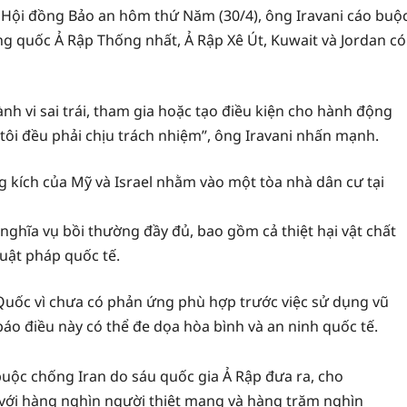
 Hội đồng Bảo an hôm thứ Năm (30/4), ông Iravani cáo buộ
ng quốc Ả Rập Thống nhất, Ả Rập Xê Út, Kuwait và Jordan có
ành vi sai trái, tham gia hoặc tạo điều kiện cho hành động
ôi đều phải chịu trách nhiệm”, ông Iravani nhấn mạnh.
 kích của Mỹ và Israel nhằm vào một tòa nhà dân cư tại
 nghĩa vụ bồi thường đầy đủ, bao gồm cả thiệt hại vật chất
 luật pháp quốc tế.
 Quốc vì chưa có phản ứng phù hợp trước việc sử dụng vũ
báo điều này có thể đe dọa hòa bình và an ninh quốc tế.
uộc chống Iran do sáu quốc gia Ả Rập đưa ra, cho
ề với hàng nghìn người thiệt mạng và hàng trăm nghìn