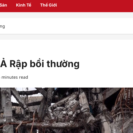
 Sản
Kinh Tế
Thế Giới
ờng
 Ả Rập bồi thường
4 minutes read