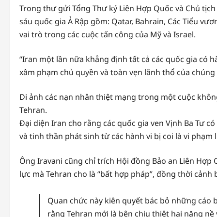
Trong thư gửi Tổng Thư ký Liên Hợp Quốc và Chủ tịch
sáu quốc gia Ả Rập gồm: Qatar, Bahrain, Các Tiểu vươ
vai trò trong các cuộc tấn công của Mỹ và Israel.
“Iran một lần nữa khẳng định tất cả các quốc gia có h
xâm phạm chủ quyền và toàn vẹn lãnh thổ của chúng t
Di ảnh các nạn nhân thiệt mạng trong một cuộc không
Tehran.
Đại diện Iran cho rằng các quốc gia ven Vịnh Ba Tư có
và tinh thần phát sinh từ các hành vi bị coi là vi phạm
Ông Iravani cũng chỉ trích Hội đồng Bảo an Liên Hợp
lực mà Tehran cho là “bất hợp pháp”, đồng thời cảnh 
Quan chức này kiên quyết bác bỏ những cáo b
rằng Tehran mới là bên chịu thiệt hại nặng n