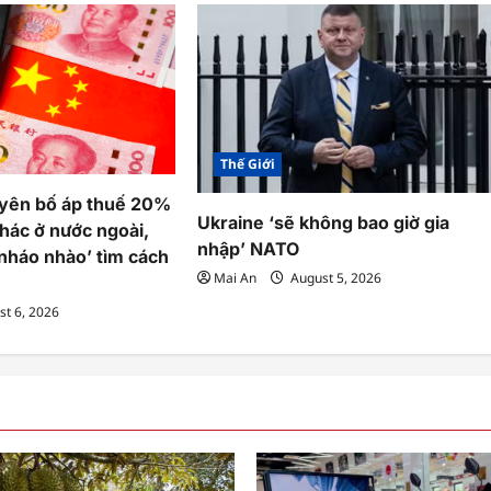
Thế Giới
yên bố áp thuế 20%
Ukraine ‘sẽ không bao giờ gia
thác ở nước ngoài,
nhập’ NATO
 ‘nháo nhào’ tìm cách
Mai An
August 5, 2026
t 6, 2026