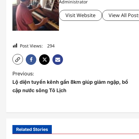
Administrator
Visit Website
View All Post
Post Views:
294
P
Previous:
Lộ diện tuyến kênh gần 8km giúp giảm ngập, bổ
o
cập nước sông Tô Lịch
s
t
n
a
Related Stories