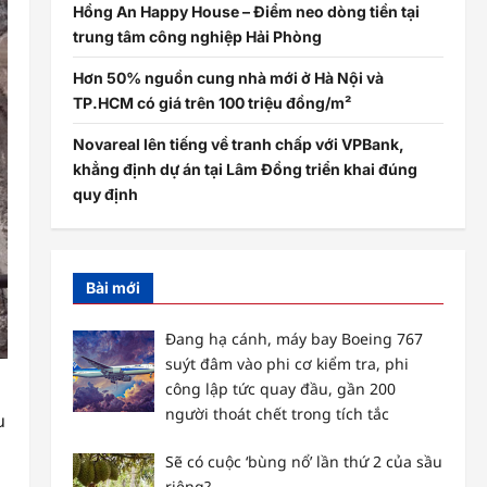
Hồng An Happy House – Điểm neo dòng tiền tại
trung tâm công nghiệp Hải Phòng
Hơn 50% nguồn cung nhà mới ở Hà Nội và
TP.HCM có giá trên 100 triệu đồng/m²
Novareal lên tiếng về tranh chấp với VPBank,
khẳng định dự án tại Lâm Đồng triển khai đúng
quy định
Bài mới
Đang hạ cánh, máy bay Boeing 767
suýt đâm vào phi cơ kiểm tra, phi
công lập tức quay đầu, gần 200
người thoát chết trong tích tắc
u
Sẽ có cuộc ‘bùng nổ’ lần thứ 2 của sầu
riêng?