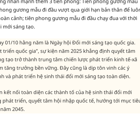
ủ tướng nhấn mạnh thêm 3 tiên phong: Tiên phong gương mẫu
 phong gương mẫu đi đầu vượt qua giới hạn bản thân để luô
i hoàn cảnh; tiên phong gương mẫu đi đầu chạy đua với thời
ổi mới sáng tạo.
y 01/10 hằng năm là Ngày hội Đổi mới sáng tạo quốc gia.
t triển quốc gia”, sự kiện năm 2025 khẳng định quyết tâm
g tạo trở thành trung tâm chiến lược phát triển kinh tế-xã
m tăng trưởng bền vững. Đây cũng là dịp tôn vinh các ý
h và phát triển hệ sinh thái đổi mới sáng tạo toàn diện.
 kết nối toàn diện các thành tố của hệ sinh thái đổi mới
g phát triển, quyết tâm hội nhập quốc tế, hướng tới mục tiê
 năm 2045.