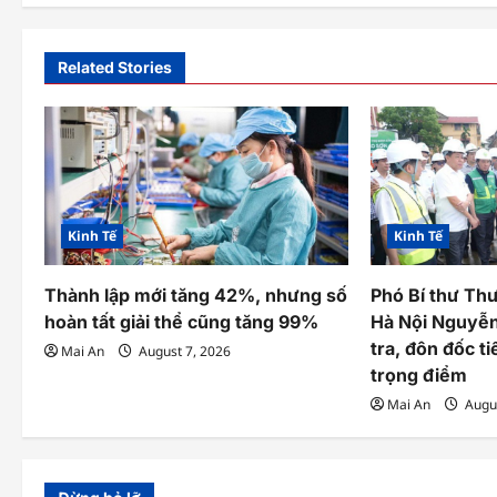
n
a
Related Stories
v
i
g
a
Kinh Tế
Kinh Tế
t
Thành lập mới tăng 42%, nhưng số
Phó Bí thư Th
i
hoàn tất giải thể cũng tăng 99%
Hà Nội Nguyễ
o
tra, đôn đốc t
Mai An
August 7, 2026
trọng điểm
n
Mai An
Augus