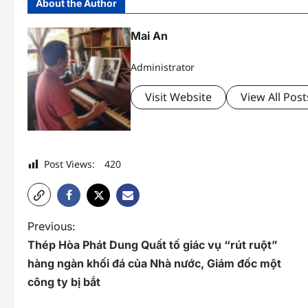
About the Author
Mai An
Administrator
Visit Website
View All Post
Post Views:
420
P
Previous:
Thép Hòa Phát Dung Quất tố giác vụ “rút ruột”
o
hàng ngàn khối đá của Nhà nước, Giám đốc một
s
công ty bị bắt
t