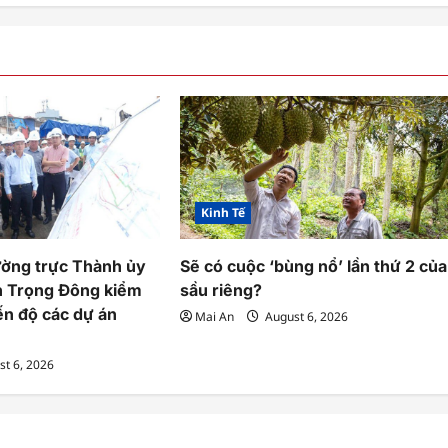
Kinh Tế
ường trực Thành ủy
Sẽ có cuộc ‘bùng nổ’ lần thứ 2 của
n Trọng Đông kiểm
sầu riêng?
iến độ các dự án
Mai An
August 6, 2026
t 6, 2026