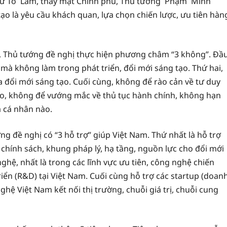
 thư Tô Lâm, thay mặt Chính phủ, Thủ tướng Phạm Minh
o là yêu cầu khách quan, lựa chọn chiến lược, ưu tiên hàn
m, Thủ tướng đề nghị thực hiện phương châm “3 không”. Đầ
 mà không làm trong phát triển, đổi mới sáng tạo. Thứ hai,
 đổi mới sáng tạo. Cuối cùng, không để rào cản về tư duy
tạo, không để vướng mắc về thủ tục hành chính, không hạn
à cá nhân nào.
ớng đề nghị có “3 hỗ trợ” giúp Việt Nam. Thứ nhất là hỗ trợ
 chính sách, khung pháp lý, hạ tầng, nguồn lực cho đổi mới
nghệ, nhất là trong các lĩnh vực ưu tiên, công nghệ chiến
riển (R&D) tại Việt Nam. Cuối cùng hỗ trợ các startup (doan
ệ Việt Nam kết nối thị trường, chuỗi giá trị, chuỗi cung