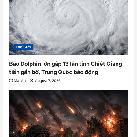
o
n
Thế Giới
Bão Dolphin lớn gấp 13 lần tỉnh Chiết Giang
tiến gần bờ, Trung Quốc báo động
Mai An
August 7, 2026