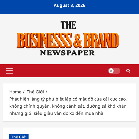
Skip
August 8, 2026
to
content
Primary
Menu
Home
Thế Giới
Phát hiện làng tỷ phú biệt lập có mật độ của cải cực cao,
không chính quyền, không cảnh sát, đường sá khó khăn
nhưng giới siêu giàu vẫn đổ xô đến mua nhà
Thế Giới