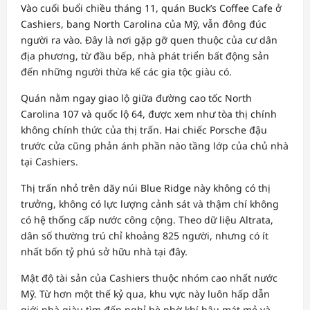
Vào cuối buổi chiều tháng 11, quán Buck’s Coffee Cafe ở
Cashiers, bang North Carolina của Mỹ, vẫn đông đúc
người ra vào. Đây là nơi gặp gỡ quen thuộc của cư dân
địa phương, từ đầu bếp, nhà phát triển bất động sản
đến những người thừa kế các gia tộc giàu có.
Quán nằm ngay giao lộ giữa đường cao tốc North
Carolina 107 và quốc lộ 64, được xem như tòa thị chính
không chính thức của thị trấn. Hai chiếc Porsche đậu
trước cửa cũng phản ánh phần nào tầng lớp của chủ nhà
tại Cashiers.
Thị trấn nhỏ trên dãy núi Blue Ridge này không có thị
trưởng, không có lực lượng cảnh sát và thậm chí không
có hệ thống cấp nước công cộng. Theo dữ liệu Altrata,
dân số thường trú chỉ khoảng 825 người, nhưng có ít
nhất bốn tỷ phú sở hữu nhà tại đây.
Mật độ tài sản của Cashiers thuộc nhóm cao nhất nước
Mỹ. Từ hơn một thế kỷ qua, khu vực này luôn hấp dẫn
giới nhà giàu tìm đến nghỉ hè nhờ khí hậu mát mẻ và