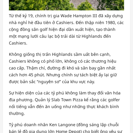
Từ thế kỷ 19, chính trị gia Wade Hampton III đã xây dựng
nhà nghỉ hè đầu tiên ở Cashiers. Đến thập niên 1980, các
cộng đồng sân golf hiện đại dần xuất hiện, tạo thành
một mạng lưới câu lạc bộ trải dài từ Highlands đến
Cashiers.
Không giống thị trấn Highlands sầm uất bên cạnh,
Cashiers không có phố lớn, không có các thương hiệu
cao cấp. Thậm chí, đường đi khó và sân bay gần nhất
cách hơn 45 phút. Nhưng chính sự tách biệt ấy lại giữ
được bản sắc “nguyên sơ” của khu vực này.
Sự hiện diện của các tỷ phú không làm thay đổi văn hóa
địa phương. Quản lý Slab Town Pizza kể rằng các golfer
nổi tiếng vẫn đến ăn uống như những thực khách bình
thường.
Tỷ phú doanh nhân Ken Langone (đồng sáng lập chuỗi
bán lẻ đồ gia dụng lớn Home Depot) cho biết ông yêu sự