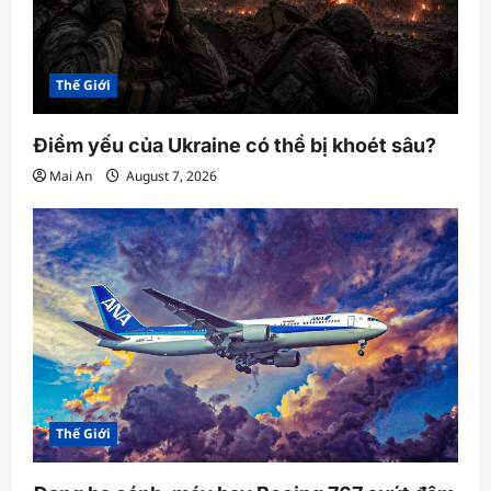
Thế Giới
Điểm yếu của Ukraine có thể bị khoét sâu?
Mai An
August 7, 2026
Thế Giới