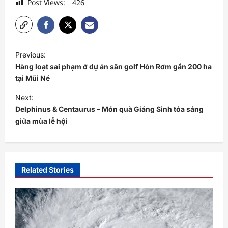
Post Views:
426
P
Previous:
o
Hàng loạt sai phạm ở dự án sân golf Hòn Rơm gần 200 ha
s
tại Mũi Né
t
Next:
Delphinus & Centaurus – Món quà Giáng Sinh tỏa sáng
n
giữa mùa lễ hội
a
v
i
Related Stories
g
a
t
i