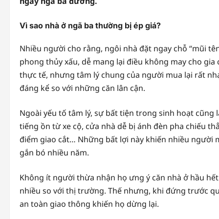
ngay ngã ba đường.
Vì sao nhà ở ngã ba thường bị ép giá?
Nhiều người cho rằng, ngôi nhà đặt ngay chỗ “mũi tên
phong thủy xấu, dễ mang lại điều không may cho gia 
thực tế, nhưng tâm lý chung của người mua lại rất nh
đáng kể so với những căn lân cận.
Ngoài yếu tố tâm lý, sự bất tiện trong sinh hoạt cũn
tiếng ồn từ xe cộ, cửa nhà dễ bị ánh đèn pha chiếu th
điểm giao cắt… Những bất lợi này khiến nhiều người mua
gắn bó nhiều năm.
Không ít người thừa nhận họ ưng ý căn nhà ở hầu hết cá
nhiều so với thị trường. Thế nhưng, khi đứng trước qu
an toàn giao thông khiến họ dừng lại.