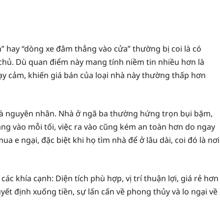
” hay “dòng xe đâm thẳng vào cửa” thường bị coi là có
chủ. Dù quan điểm này mang tính niềm tin nhiều hơn là
ạy cảm, khiến giá bán của loại nhà này thường thấp hơn
g là nguyên nhân. Nhà ở ngã ba thường hứng trọn bụi bặm,
ẳng vào mỗi tối, việc ra vào cũng kém an toàn hơn do ngay
 e ngại, đặc biệt khi họ tìm nhà để ở lâu dài, coi đó là nơi
c khía cạnh: Diện tích phù hợp, vị trí thuận lợi, giá rẻ hơn
yết định xuống tiền, sự lấn cấn về phong thủy và lo ngại về