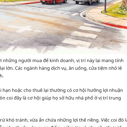
ới những người mua để kinh doanh, vị trí này lại mang tính
lại lớn. Các ngành hàng dịch vụ, ăn uống, cửa tiệm nhỏ lẻ
h.
ài hạn hoặc cho thuê lại thường có cơ hội hưởng lợi nhuận
n coi đây là cơ hội giúp họ sở hữu nhà phố ở vị trí trung
 khó tránh, vừa ẩn chứa những lợi thế riêng. Việc coi đó l