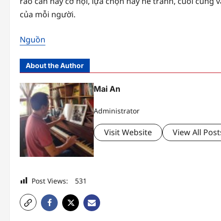
rào cản hay cơ hội, lựa chọn hay né tránh, cuối cùng 
của mỗi người.
Nguồn
About the Author
Mai An
Administrator
Visit Website
View All Post
Post Views:
531