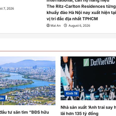
The Ritz-Carlton Residences từng
t 7, 2026
khuấy đảo Hà Nội nay xuất hiện tạ
vị trí đắc địa nhất TPHCM
Mai An
August 6, 2026
Kinh Tế
Sản
Nhà sản xuất ‘Anh trai say 
 đầu tư săn tìm “BĐS hữu
lãi hơn 135 tỷ đồng