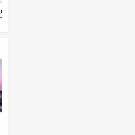
:
g
”