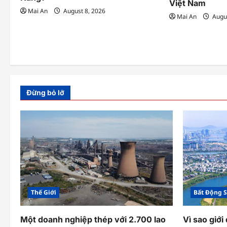
Việt Nam
Mai An
August 8, 2026
n
Mai An
Augus
Đừng bỏ lỡ
Thế Giới
Bất Động 
Một doanh nghiệp thép với 2.700 lao
Vì sao giới