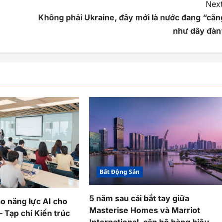
Next
Không phải Ukraine, đây mới là nước đang “căn
như dây đàn
Bất Động Sản
5 năm sau cái bắt tay giữa
ạo năng lực AI cho
Masterise Homes và Marriot
 Tạp chí Kiến trúc
International, căn hộ hàng hiệu