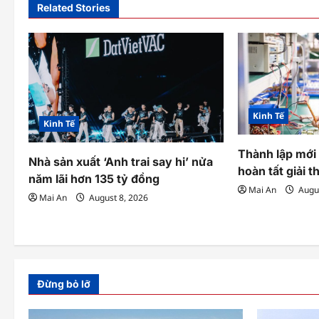
n
Related Stories
a
v
i
g
Kinh Tế
Kinh Tế
a
Thành lập mới
t
Nhà sản xuất ‘Anh trai say hi’ nửa
hoàn tất giải 
năm lãi hơn 135 tỷ đồng
i
Mai An
Augus
Mai An
August 8, 2026
o
n
Đừng bỏ lỡ