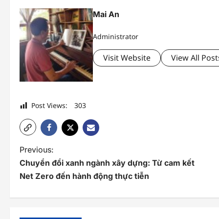
Mai An
Administrator
Visit Website
View All Post
Post Views:
303
P
Previous:
Chuyển đổi xanh ngành xây dựng: Từ cam kết
o
Net Zero đến hành động thực tiễn
s
t