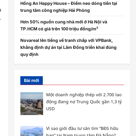
Hồng An Happy House – Điểm neo dòng tiền tại
à
trung tâm công nghiệp Hải Phòng
.
Hơn 50% nguồn cung nhà mới ở Hà Nội và
TP.HCM có giá trên 100 triệu đồng/m²
Novareal lên tiếng về tranh chấp với VPBank,
khẳng định dự án tại Lâm Đồng triển khai đúng
quy định
Bài mới
Một doanh nghiệp thép với 2.700 lao
động đang nợ Trung Quốc gần 1,3 tỷ
USD
Vì sao giới đầu tư săn tìm “BĐS hữu
hạn” tại Nam trung tâm Đà Nẵng?