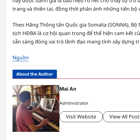
này được đánh giá là dấu hiệu rõ nét cho thấy sự trở
trang và thiên tai, đồng thời phản ánh những tiến bộ 
Theo Hãng Thông tấn Quốc gia Somalia (SONNA), Bộ 
tịch HĐBA là cơ hội quan trọng để thể hiện cam kết c
sẵn sàng đóng vai trò lãnh đạo mang tính xây dựng tr
Nguồn
About the Author
Mai An
Administrator
Visit Website
View All Post