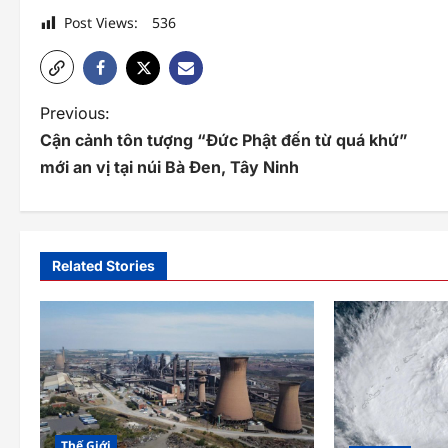
Post Views:
536
P
Previous:
Cận cảnh tôn tượng “Đức Phật đến từ quá khứ”
o
mới an vị tại núi Bà Đen, Tây Ninh
s
t
n
Related Stories
a
v
i
g
a
Thế Giới