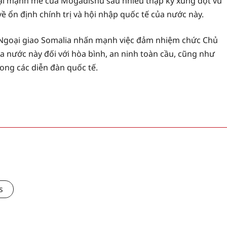
 lại mạnh mẽ của Mogadishu sau nhiều thập kỷ xung đột vũ
về ổn định chính trị và hội nhập quốc tế của nước này.
Ngoại giao Somalia nhấn mạnh việc đảm nhiệm chức Chủ
ủa nước này đối với hòa bình, an ninh toàn cầu, cũng như
ong các diễn đàn quốc tế.
s