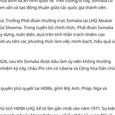
hòa bình và an ninh quốc tế. Trên cương vị này, Somalia có
am vấn và tạo đồng thuận giữa các quốc gia thành viên.
sứ, Trưởng Phái đoàn thường trực Somalia tại LHQ Abukar
 Slovenia. Trong tuyên bố chính thức, Phái đoàn Somalia
ây dựng, toàn diện, dựa trên tinh thần trách nhiệm cao
hời ưu tiên các phương thức làm việc minh bạch, hiệu quả v
/2026, sau khi Somalia được bầu làm ủy viên không thường
nhiệm kỳ này, châu Phi còn có Liberia và Cộng hòa Dân chủ
và quyền phủ quyết tại HĐBA, gồm Mỹ, Anh, Pháp, Nga và
Chủ tịch HĐBA LHQ, kể từ lần gần nhất vào năm 1971. Sự kiệ