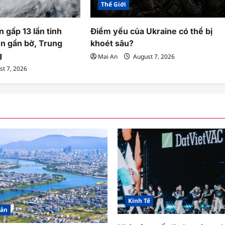
Thế Giới
n gấp 13 lần tỉnh
Điểm yếu của Ukraine có thể bị
ến gần bờ, Trung
khoét sâu?
g
Mai An
August 7, 2026
t 7, 2026
Kinh Tế
Sản