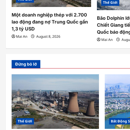
Thế Giới
t
Một doanh nghiệp thép với 2.700
i
Bão Dolphin lớ
lao động đang nợ Trung Quốc gần
Chiết Giang ti
o
1,3 tỷ USD
Quốc báo độn
Mai An
August 8, 2026
n
Mai An
Augus
Đừng bỏ lỡ
Thế Giới
Bất Động 