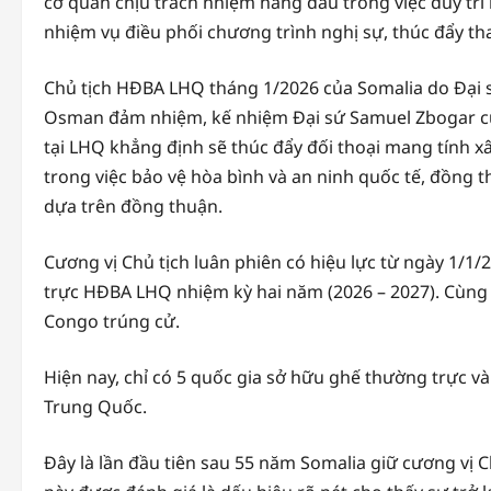
cơ quan chịu trách nhiệm hàng đầu trong việc duy trì 
nhiệm vụ điều phối chương trình nghị sự, thúc đẩy th
Chủ tịch HĐBA LHQ tháng 1/2026 của Somalia do Đại 
Osman đảm nhiệm, kế nhiệm Đại sứ Samuel Zbogar của
tại LHQ khẳng định sẽ thúc đẩy đối thoại mang tính x
trong việc bảo vệ hòa bình và an ninh quốc tế, đồng t
dựa trên đồng thuận.
Cương vị Chủ tịch luân phiên có hiệu lực từ ngày 1/1
trực HĐBA LHQ nhiệm kỳ hai năm (2026 – 2027). Cùng 
Congo trúng cử.
Hiện nay, chỉ có 5 quốc gia sở hữu ghế thường trực 
Trung Quốc.
Đây là lần đầu tiên sau 55 năm Somalia giữ cương vị 