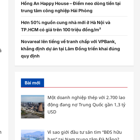
Hồng An Happy House – Điểm neo dòng tiền tại
trung tâm công nghiệp Hải Phòng
Hơn 50% nguồn cung nhà mới ở Hà Nội và
TP.HCM có giá trên 100 triệu đồng/m²
Novareal lên tiếng về tranh chấp với VPBank,
khẳng định dự án tại Lâm Đồng triển khai đúng
à
quy định
Bài mới
Một doanh nghiệp thép với 2.700 lao
động đang nợ Trung Quốc gần 1,3 tỷ
USD
n
Vì sao giới đầu tư săn tìm “BĐS hữu
hạn” tại Nam trung tâm Đà Nẵng?