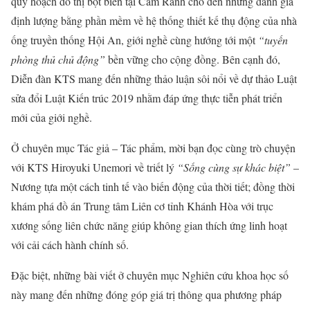
quy hoạch đô thị bọt biển tại Cam Ranh cho đến những đánh giá
định lượng bằng phần mềm về hệ thống thiết kế thụ động của nhà
ống truyền thống Hội An, giới nghề cùng hướng tới một
“tuyến
phòng thủ chủ động”
bền vững cho cộng đồng. Bên cạnh đó,
Diễn đàn KTS mang đến những thảo luận sôi nổi về dự thảo Luật
sửa đổi Luật Kiến trúc 2019 nhằm đáp ứng thực tiễn phát triển
mới của giới nghề.
Ở chuyên mục Tác giả – Tác phẩm, mời bạn đọc cùng trò chuyện
với KTS Hiroyuki Unemori về triết lý
“Sống cùng sự khác biệt”
–
Nương tựa một cách tinh tế vào biến động của thời tiết; đồng thời
khám phá đồ án Trung tâm Liên cơ tỉnh Khánh Hòa với trục
xương sống liên chức năng giúp không gian thích ứng linh hoạt
với cải cách hành chính số.
Đặc biệt, những bài viết ở chuyên mục Nghiên cứu khoa học số
này mang đến những đóng góp giá trị thông qua phương pháp