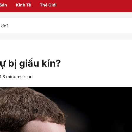
 Sản
Kinh Tế
Thế Giới
 kín?
ự bị giấu kín?
8 minutes read