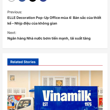
P
Previous:
o
ELLE Decoration Pop-Up Office mùa 4: Bản sắc của thiết
s
kế – Nhịp điệu của không gian
t
Next:
Ngân hàng Nhà nước bơm tiền mạnh, lãi suất tăng
n
a
v
i
Related Stories
g
a
t
i
o
n