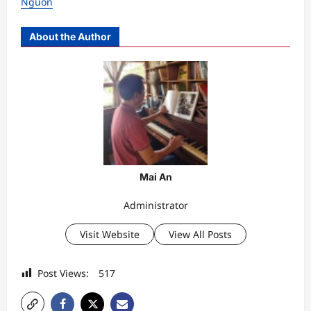
Nguồn
About the Author
Mai An
Administrator
Visit Website
View All Posts
Post Views:
517