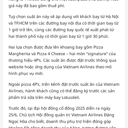
giá này đã bao gồm thuế phí.
Tuỳ chọn suất ăn này sẽ áp dụng với khách bay từ Hà Nội
và TP.HCM trên các đường bay nội địa có thời gian bay từ
1 giờ trở lên, cùng các đường bay quốc tế xuất phát từ
hai thành phố này có thời gian bay từ 1 giờ 30 phút.
Hai lựa chọn được đưa lên khoang bay gồm Pizza
Margherita và Pizza 4 Cheese – hai món “signature” của
thương hiệu 4P’s. Các suất ăn được đặt trước thông qua
website hoặc ứng dụng của Vietnam Airlines theo mô
hình phục vụ mới.
Ngoài pizza 4P’s, trên kênh đặt trước suất ăn của Vietnam
Airlines, hành khách cũng có thể đăng ký trước các sản
phẩm trà sữa trên máy bay Lotusdeli.
Trước đó, tại đại hội đồng cổ đông 2025 diễn ra ngày
25/6, Chủ tịch Hội đồng quản trị Vietnam Airlines Đặng
Ngọc Hòa cho biết, doanh thu phụ trợ hiện đóng góp
khoảng 5% tổng doanh thu của hãng, tương đương xấp