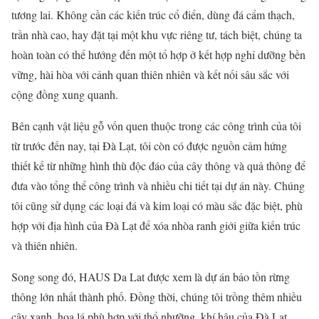
tương lai. Không cần các kiến trúc cổ điển, dùng đá cẩm thạch,
trần nhà cao, hay đặt tại một khu vực riêng tư, tách biệt, chúng ta
hoàn toàn có thể hướng đến một tổ hợp ở kết hợp nghỉ dưỡng bền
vững, hài hòa với cảnh quan thiên nhiên và kết nối sâu sắc với
cộng đồng xung quanh.
Bên cạnh vật liệu gỗ vốn quen thuộc trong các công trình của tôi
từ trước đến nay, tại Đà Lạt, tôi còn có được nguồn cảm hứng
thiết kế từ những hình thù độc đáo của cây thông và quả thông để
đưa vào tổng thể công trình và nhiều chi tiết tại dự án này. Chúng
tôi cũng sử dụng các loại đá và kim loại có màu sắc đặc biệt, phù
hợp với địa hình của Đà Lạt để xóa nhòa ranh giới giữa kiến trúc
và thiên nhiên.
Song song đó, HAUS Da Lat được xem là dự án bảo tồn rừng
thông lớn nhất thành phố. Đồng thời, chúng tôi trồng thêm nhiều
cây xanh, hoa lá phù hợp với thổ nhưỡng, khí hậu của Đà Lạt,