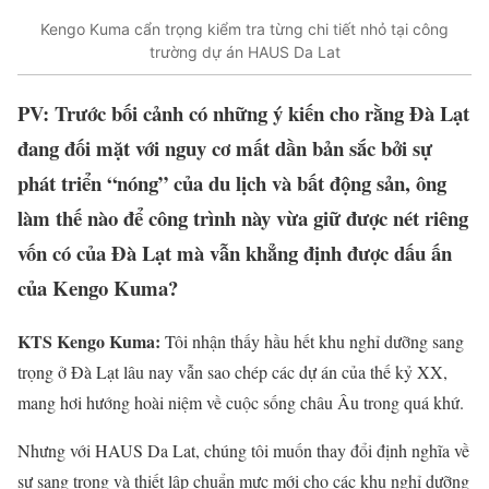
Kengo Kuma cẩn trọng kiểm tra từng chi tiết nhỏ tại công
trường dự án HAUS Da Lat
PV: Trước bối cảnh có những ý kiến cho rằng Đà Lạt
đang đối mặt với nguy cơ mất dần bản sắc bởi sự
phát triển “nóng” của du lịch và bất động sản, ông
làm thế nào để công trình này vừa giữ được nét riêng
vốn có của Đà Lạt mà vẫn khẳng định được dấu ấn
của Kengo Kuma?
KTS Kengo Kuma:
Tôi nhận thấy hầu hết khu nghỉ dưỡng sang
trọng ở Đà Lạt lâu nay vẫn sao chép các dự án của thế kỷ XX,
mang hơi hướng hoài niệm về cuộc sống châu Âu trong quá khứ.
Nhưng với HAUS Da Lat, chúng tôi muốn thay đổi định nghĩa về
sự sang trọng và thiết lập chuẩn mực mới cho các khu nghỉ dưỡng