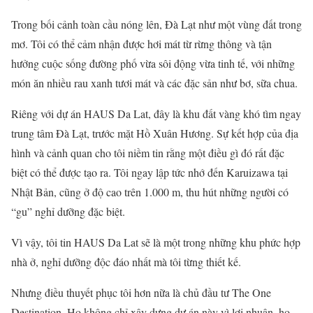
Trong bối cảnh toàn cầu nóng lên, Đà Lạt như một vùng đất trong
mơ. Tôi có thể cảm nhận được hơi mát từ rừng thông và tận
hưởng cuộc sống đường phố vừa sôi động vừa tinh tế, với những
món ăn nhiều rau xanh tươi mát và các đặc sản như bơ, sữa chua.
Riêng với dự án HAUS Da Lat, đây là khu đất vàng khó tìm ngay
trung tâm Đà Lạt, trước mặt Hồ Xuân Hương. Sự kết hợp của địa
hình và cảnh quan cho tôi niềm tin rằng một điều gì đó rất đặc
biệt có thể được tạo ra. Tôi ngay lập tức nhớ đến Karuizawa tại
Nhật Bản, cũng ở độ cao trên 1.000 m, thu hút những người có
“gu” nghỉ dưỡng đặc biệt.
Vì vậy, tôi tin HAUS Da Lat sẽ là một trong những khu phức hợp
nhà ở, nghỉ dưỡng độc đáo nhất mà tôi từng thiết kế.
Nhưng điều thuyết phục tôi hơn nữa là chủ đầu tư The One
Destination. Họ không chỉ xây dựng dự án này vì lợi nhuận, họ