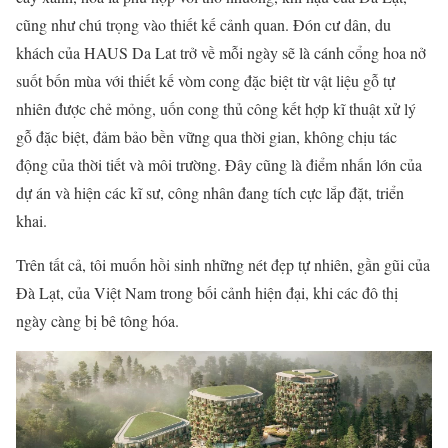
cũng như chú trọng vào thiết kế cảnh quan. Đón cư dân, du
khách của HAUS Da Lat trở về mỗi ngày sẽ là cánh cổng hoa nở
suốt bốn mùa với thiết kế vòm cong đặc biệt từ vật liệu gỗ tự
nhiên được chẻ mỏng, uốn cong thủ công kết hợp kĩ thuật xử lý
gỗ đặc biệt, đảm bảo bền vững qua thời gian, không chịu tác
động của thời tiết và môi trường. Đây cũng là điểm nhấn lớn của
dự án và hiện các kĩ sư, công nhân đang tích cực lắp đặt, triển
khai.
Trên tất cả, tôi muốn hồi sinh những nét đẹp tự nhiên, gần gũi của
Đà Lạt, của Việt Nam trong bối cảnh hiện đại, khi các đô thị
ngày càng bị bê tông hóa.