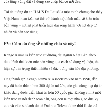
của từng vùng đất và đừng sao chép bất cứ nơi đâu.
Tôi tin tưởng dự án HAUS Da Lat sẽ là một minh chứng cho thấy
Việt Nam hoàn toàn có thể trở thành một hình mẫu về kiến trúc
bền vững – nơi sự phát triển hiện đại song hành với nét đẹp tự
nhiên và bản sắc riêng.
PV: Cảm ơn ông về những chia sẻ này!
Kengo Kuma là kiến trúc sư đương đại người Nhật Bản, theo
đuổi hình thái kiến trúc bền vững qua cách sử dụng vật liệu, thể
hiện sự trân trọng thiên nhiên và đặc trưng văn hóa địa phương.
Ông thành lập Kengo Kuma & Associates vào năm 1990, đến
nay đã hoàn thành hơn 300 dự án tại 20 quốc gia, cùng loạt dự án
khác đang được triển khai tại hơn 50 quốc gia. Không chỉ là một
kiến trúc sư nổi danh toàn cầu, ông còn là một nhà giáo dục kỳ
cựu và giáo sư danh dự tại Đại học Tokyo, đồng thời là tác giả