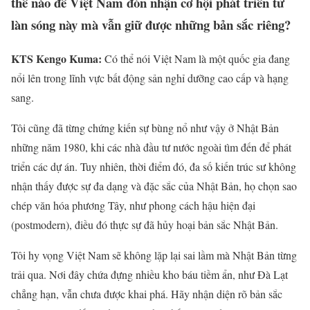
thế nào để Việt Nam đón nhận cơ hội phát triển từ
làn sóng này mà vẫn giữ được những bản sắc riêng?
KTS Kengo Kuma:
Có thể nói Việt Nam là một quốc gia đang
nổi lên trong lĩnh vực bất động sản nghỉ dưỡng cao cấp và hạng
sang.
Tôi cũng đã từng chứng kiến sự bùng nổ như vậy ở Nhật Bản
những năm 1980, khi các nhà đầu tư nước ngoài tìm đến để phát
triển các dự án. Tuy nhiên, thời điểm đó, đa số kiến trúc sư không
nhận thấy được sự đa dạng và đặc sắc của Nhật Bản, họ chọn sao
chép văn hóa phương Tây, như phong cách hậu hiện đại
(postmodern), điều đó thực sự đã hủy hoại bản sắc Nhật Bản.
Tôi hy vọng Việt Nam sẽ không lặp lại sai lầm mà Nhật Bản từng
trải qua. Nơi đây chứa đựng nhiều kho báu tiềm ẩn, như Đà Lạt
chẳng hạn, vẫn chưa được khai phá. Hãy nhận diện rõ bản sắc