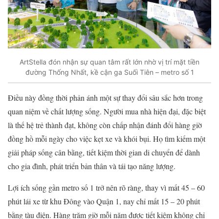
ArtStella đón nhận sự quan tâm rất lớn nhờ vị trí mặt tiền
đường Thống Nhất, kề cận ga Suối Tiên – metro số 1
Điều này đồng thời phản ánh một sự thay đổi sâu sắc hơn trong
quan niệm về chất lượng sống. Người mua nhà hiện đại, đặc biệt
là thế hệ trẻ thành đạt, không còn chấp nhận đánh đổi hàng giờ
đồng hồ mỗi ngày cho việc kẹt xe và khói bụi. Họ tìm kiếm một
giải pháp sống cân bằng, tiết kiệm thời gian di chuyển để dành
cho gia đình, phát triển bản thân và tái tạo năng lượng.
Lợi ích sống gần metro số 1 trở nên rõ ràng, thay vì mất 45 – 60
phút lái xe từ khu Đông vào Quận 1, nay chỉ mất 15 – 20 phút
bằng tàu điện. Hàng trăm giờ mỗi năm được tiết kiệm không chỉ