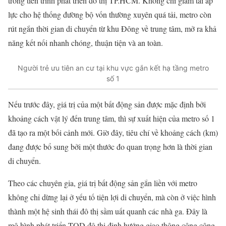
trong tiến trình phát triển đô thị TP.HCM. Không chỉ giảm tải áp
lực cho hệ thống đường bộ vốn thường xuyên quá tải, metro còn
rút ngắn thời gian di chuyển từ khu Đông về trung tâm, mở ra khả
năng kết nối nhanh chóng, thuận tiện và an toàn.
Người trẻ ưu tiên an cư tại khu vực gắn kết hạ tầng metro
số 1
Nếu trước đây, giá trị của một bất động sản được mặc định bởi
khoảng cách vật lý đến trung tâm, thì
sự xuất hiện của metro số 1
đã tạo ra một bối cảnh mới. Giờ đây, tiêu chí về khoảng cách (km)
đang được bổ sung bởi một thước đo quan trọng hơn là thời gian
di chuyển
.
Theo các chuyên gia, giá trị bất động sản gắn liền với metro
không chỉ dừng lại ở yếu tố tiện lợi di chuyển, mà còn ở việc hình
thành một hệ sinh thái đô thị sầm uất quanh các nhà ga. Đây là
mô hình phát triển TOD đô thị định hướng giao thông công cộng